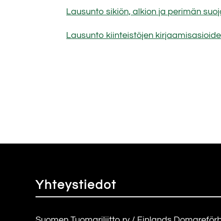
Lausunto sikiön, alkion ja perimän su
Lausunto kiinteistöjen kirjaamisasioide
Yhteystiedot
Suomen Tuomariliitto ry / Finlands Domareför