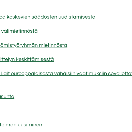
oa koskevien säädösten uudistamisesta
välimietinnöstä
ttämistyöryhmän mietinnöstä
ittelyn keskittämisestä
ait eurooppalaisesta vähäisiin vaatimuksiin sovelletta
usunto
estelmän uusiminen