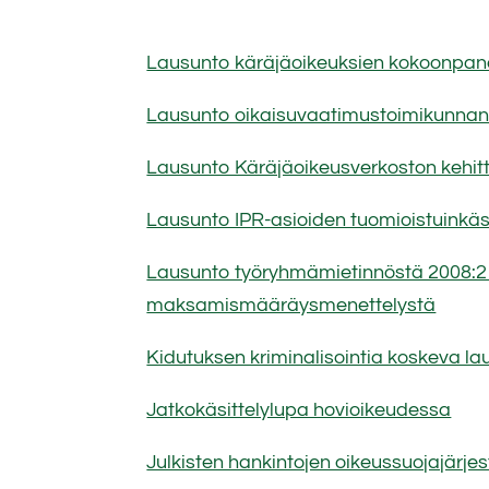
Lausunto käräjäoikeuksien kokoonpan
Lausunto oikaisuvaatimustoimikunnan 
Lausunto Käräjäoikeusverkoston kehi
Lausunto IPR-asioiden tuomioistuinkäs
Lausunto työryhmämietinnöstä 2008:2 L
maksamismääräysmenettelystä
Kidutuksen kriminalisointia koskeva la
Jatkokäsittelylupa hovioikeudessa
Julkisten hankintojen oikeussuojajärj