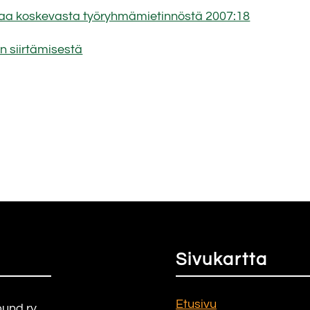
ojaa koskevasta työryhmämietinnöstä 2007:18
n siirtämisestä
Sivukartta
Etusivu
bund ry