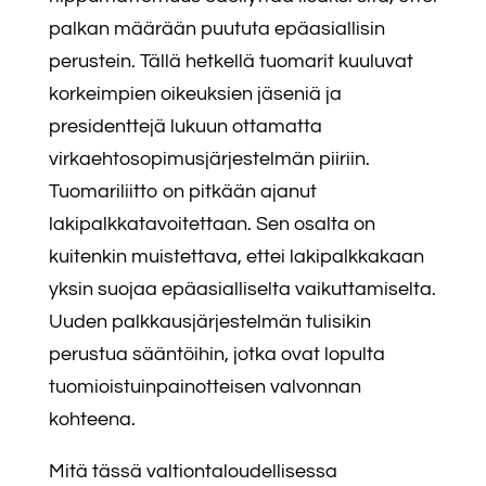
palkan määrään puututa epäasiallisin
perustein. Tällä hetkellä tuomarit kuuluvat
korkeimpien oikeuksien jäseniä ja
presidenttejä lukuun ottamatta
virkaehtosopimusjärjestelmän piiriin.
Tuomariliitto on pitkään ajanut
lakipalkkatavoitettaan. Sen osalta on
kuitenkin muistettava, ettei lakipalkkakaan
yksin suojaa epäasialliselta vaikuttamiselta.
Uuden palkkausjärjestelmän tulisikin
perustua sääntöihin, jotka ovat lopulta
tuomioistuinpainotteisen valvonnan
kohteena.
Mitä tässä valtiontaloudellisessa