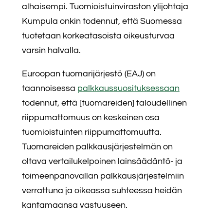
alhaisempi. Tuomioistuinviraston ylijohtaja
Kumpula onkin todennut, että Suomessa
tuotetaan korkeatasoista oikeusturvaa
varsin halvalla.
Euroopan tuomarijärjestö (EAJ) on
taannoisessa
palkkaussuosituksessaan
todennut, että [tuomareiden] taloudellinen
riippumattomuus on keskeinen osa
tuomioistuinten riippumattomuutta.
Tuomareiden palkkausjärjestelmän on
oltava vertailukelpoinen lainsäädäntö- ja
toimeenpanovallan palkkausjärjestelmiin
verrattuna ja oikeassa suhteessa heidän
kantamaansa vastuuseen.