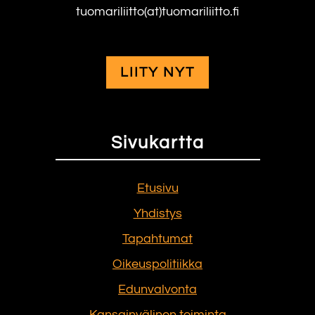
tuomariliitto(at)tuomariliitto.fi
LIITY NYT
Sivukartta
Etusivu
Yhdistys
Tapahtumat
Oikeuspolitiikka
Edunvalvonta
Kansainvälinen toiminta