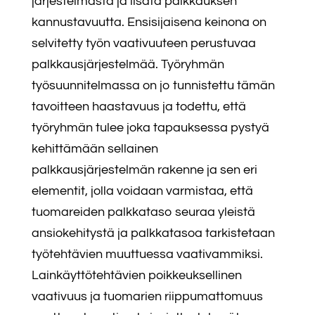
järjestelmästä ja lisätä palkkauksen
kannustavuutta. Ensisijaisena keinona on
selvitetty työn vaativuuteen perustuvaa
palkkausjärjestelmää. Työryhmän
työsuunnitelmassa on jo tunnistettu tämän
tavoitteen haastavuus ja todettu, että
työryhmän tulee joka tapauksessa pystyä
kehittämään sellainen
palkkausjärjestelmän rakenne ja sen eri
elementit, jolla voidaan varmistaa, että
tuomareiden palkkataso seuraa yleistä
ansiokehitystä ja palkkatasoa tarkistetaan
työtehtävien muuttuessa vaativammiksi.
Lainkäyttötehtävien poikkeuksellinen
vaativuus ja tuomarien riippumattomuus