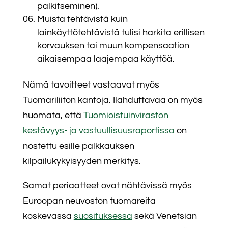
palkitseminen).
Muista tehtävistä kuin
lainkäyttötehtävistä tulisi harkita erillisen
korvauksen tai muun kompensaation
aikaisempaa laajempaa käyttöä.
Nämä tavoitteet vastaavat myös
Tuomariliiton kantoja. Ilahduttavaa on myös
huomata, että
Tuomioistuinviraston
kestävyys- ja vastuullisuusraportissa
on
nostettu esille palkkauksen
kilpailukykyisyyden merkitys.
Samat periaatteet ovat nähtävissä myös
Euroopan neuvoston tuomareita
koskevassa
suosituksessa
sekä Venetsian