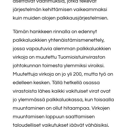
asettavat vaatimuksia, jotka tekevät
järjestelmän kehittämisen vaikeammaksi
kuin muiden alojen palkkausjärjestelmien.
Tämän hankkeen rinnalla on edennyt
palkkaluokkien yhtenäistämismenettely,
jossa vapautuvia alemman palkkaluokkien
virkoja on muutettu Tuomioistuinviraston
johtokunnan toimesta ylemmiksi viroiksi.
Muutettuja virkoja on jo yli 200, mutta työ on
edelleen kesken. Tällä hetkellä osassa
virastoista lähes kaikki vakituiset virat ovat
jo ylemmässä palkkaluokassa, kun toisaalla
muuntaminen on ollut hitaampaa. Virkojen
muuntamisen loppuun saattamisen
taloudelliset vaikutukset jäävät vähäisiksi,