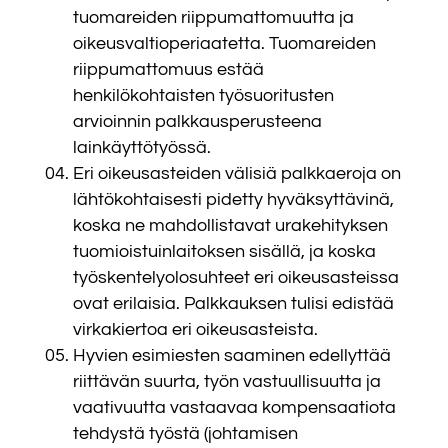
tuomareiden riippumattomuutta ja
oikeusvaltioperiaatetta. Tuomareiden
riippumattomuus estää
henkilökohtaisten työsuoritusten
arvioinnin palkkausperusteena
lainkäyttötyössä.
Eri oikeusasteiden välisiä palkkaeroja on
lähtökohtaisesti pidetty hyväksyttävinä,
koska ne mahdollistavat urakehityksen
tuomioistuinlaitoksen sisällä, ja koska
työskentelyolosuhteet eri oikeusasteissa
ovat erilaisia. Palkkauksen tulisi edistää
virkakiertoa eri oikeusasteista.
Hyvien esimiesten saaminen edellyttää
riittävän suurta, työn vastuullisuutta ja
vaativuutta vastaavaa kompensaatiota
tehdystä työstä (johtamisen