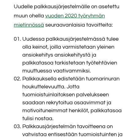
Uudelle palkkausjärjestelmälle on asetettu
muun ohella
vuoden 2020 työryhmän
mietinnössä
seuraavanlaisia tavoitteita:
Uudessa palkkausjärjestelmässä tulee
olla keinot, joilla varmistetaan yleinen
ansiokehitys ansiokehitystä ja
palkkatasoa tarkistetaan työtehtävien
muuttuessa vaativammiksi.
Palkkauksella edistetään tuomarinuran
houkuttelevuutta. Jotta
tuomioistuinlaitoksen palvelukseen
saadaan rekrytoitua osaavimmat ja
motivoituneimmat henkilöt, palkkatasoa
tulisi nostaa.
Palkkausjärjestelmän tavoitteena on
vahvistaa entisestään tuomioistuinten ja