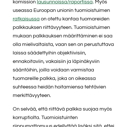
komission
lausunnoissa/raportissa
. Myös
useassa Euroopan unionin tuomioistuimen
ratkaisussa
on otettu kantaa tuomareiden
palkkauksen riittävyyteen. Tuomioistuimen
mukaan palkkauksen määrittäminen ei saa
olla mielivaltaista, vaan sen on perustuttava
laissa säädettyihin objektiivisiin,
ennakoitaviin, vakaisiin ja läpinäkyviin
sääntöihin, joilla voidaan varmistaa
tuomareille palkka, joka on oikeassa
suhteessa heidän hoitamiensa tehtävien
merkittävyyteen.
On selvää, että riittävä palkka suojaa myös
korruptiolta. Tuomioistuinten
riippumattomuus edellyttää lisäksi sitä, ettei