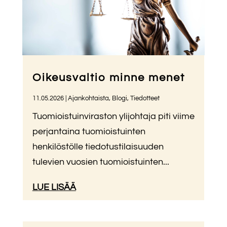
Oikeusvaltio minne menet
11.05.2026
|
Ajankohtaista
,
Blogi
,
Tiedotteet
Tuomioistuinviraston ylijohtaja piti viime
perjantaina tuomioistuinten
henkilöstölle tiedotustilaisuuden
tulevien vuosien tuomioistuinten...
LUE LISÄÄ