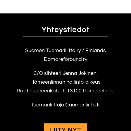
Yhteystiedot
Suomen Tuomariliitto ry / Finlands
Domareförbund ry
C/O sihteeri Jenna Jokinen,
Hämeenlinnan hallinto-oikeus
Raatihuoneenkatu 1, 13100 Hämeenlinna
tuomariliitto(at)tuomariliitto.fi
LIITY NYT