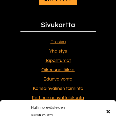
Sivukartta
Etusivu
Yhdistys
Tapahtumat
Oikeuspolitiikka
Edunvalvonta
Kansainvälinen toiminta
Eettinen neuvottelukunta
Hallinnoi evästeiden
suostumusta