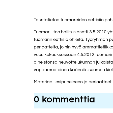
Taustatietoa tuomareiden eettisiin poh
Tuomariliiton hallitus asetti 3.5.2010
tuomarin eettisiä ohjeita. Työryhmän p
periaatteita, joihin hyvä ammattietiikka
vuosikokouksessaan 4.5.2012 tuomarin ee
aineistonsa neuvottelukunnan julkaista
vapaamuotoinen käännös suomen kiele
Materiaali esipuheineen ja periaatteet
0 kommenttia