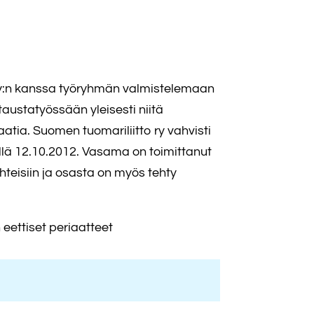
s ry:n kanssa työryhmän valmistelemaan
austatyössään yleisesti niitä
aatia. Suomen tuomariliitto ry vahvisti
illä 12.10.2012. Vasama on toimittanut
teisiin ja osasta on myös tehty
eettiset periaatteet