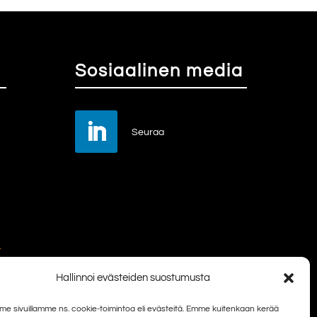
Sosiaalinen media
Seuraa
a
a
Hallinnoi evästeiden suostumusta
e sivuillamme ns. cookie-toimintoa eli evästeitä. Emme kuitenkaan kerää