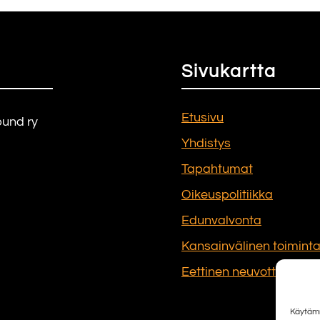
Sivukartta
Etusivu
bund ry
Yhdistys
Tapahtumat
Oikeuspolitiikka
Edunvalvonta
Kansainvälinen toimint
Eettinen neuvottelukunt
Käytämm