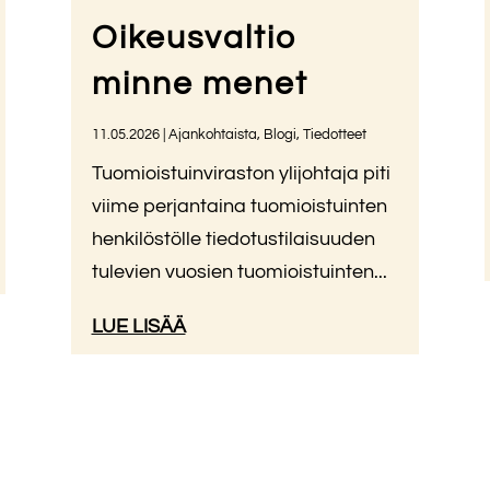
Oikeusvaltio
minne menet
11.05.2026
|
Ajankohtaista
,
Blogi
,
Tiedotteet
Tuomioistuinviraston ylijohtaja piti
viime perjantaina tuomioistuinten
henkilöstölle tiedotustilaisuuden
tulevien vuosien tuomioistuinten...
LUE LISÄÄ