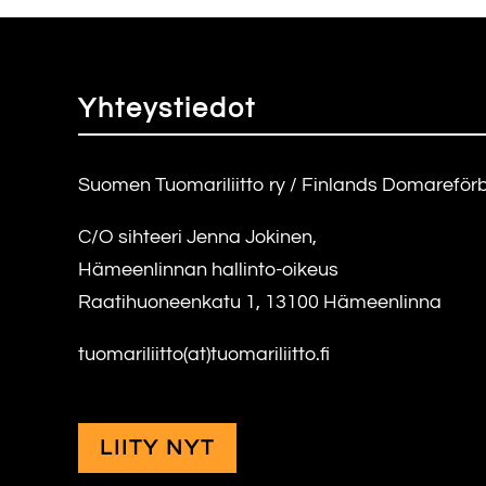
Yhteystiedot
Suomen Tuomariliitto ry / Finlands Domareför
C/O sihteeri Jenna Jokinen,
Hämeenlinnan hallinto-oikeus
Raatihuoneenkatu 1, 13100 Hämeenlinna
tuomariliitto(at)tuomariliitto.fi
LIITY NYT