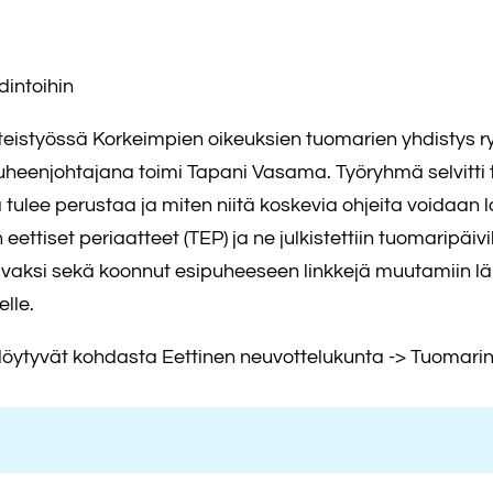
dintoihin
 yhteistyössä Korkeimpien oikeuksien tuomarien yhdisty
uheenjohtajana toimi Tapani Vasama. Työryhmä selvitti t
 tulee perustaa ja miten niitä koskevia ohjeita voidaan l
ttiset periaatteet (TEP) ja ne julkistettiin tuomaripäiv
vaksi sekä koonnut esipuheeseen linkkejä muutamiin läh
lle.
 löytyvät kohdasta Eettinen neuvottelukunta -> Tuomarin 