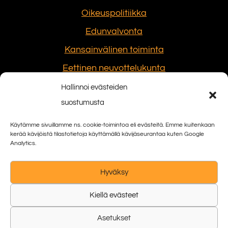
Oikeuspolitiikka
Edunvalvonta
Kansainvälinen toiminta
Eettinen neuvottelukunta
Hallinnoi evästeiden
suostumusta
Sosiaalinen media
Käytämme sivuillamme ns. cookie-toimintoa eli evästeitä. Emme kuitenkaan
kerää kävijöistä tilastotietoja käyttämällä kävijäseurantaa kuten Google
Analytics.
Seuraa
Hyväksy
Kiellä evästeet
Asetukset
© 2023 Suomen tuomariliitto ry |
WordPress-