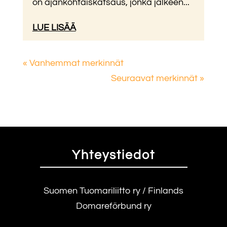
on ajankohtaiskatsaus, jonka jälkeen...
LUE LISÄÄ
« Vanhemmat merkinnät
Seuraavat merkinnät »
Yhteystiedot
Suomen Tuomariliitto ry / Finlands
Domareförbund ry