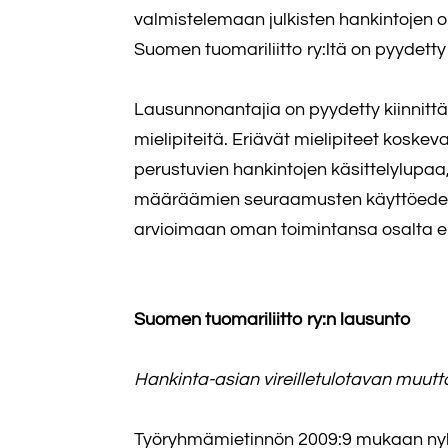
valmistelemaan julkisten hankintojen 
Suomen tuomariliitto ry:ltä on pyydet
Lausunnonantajia on pyydetty kiinnittäm
mielipiteitä. Eriävät mielipiteet koske
perustuvien hankintojen käsittelylupa
määräämien seuraamusten käyttöedelly
arvioimaan oman toimintansa osalta ehdo
Suomen tuomariliitto ry:n lausunto
Hankinta-asian vireilletulotavan muu
Työryhmämietinnön 2009:9 mukaan nykyi