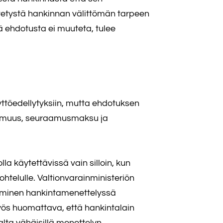
sitetystä hankinnan välittömän tarpeen
tä ehdotusta ei muuteta, tulee
töedellytyksiin, mutta ehdotuksen
tomuus, seuraamusmaksu ja
a käytettävissä vain silloin, kun
ohtelulle. Valtionvarainministeriön
äminen hankintamenettelyssä
ös huomattava, että hankintalain
alta vähäisillä menettelyn