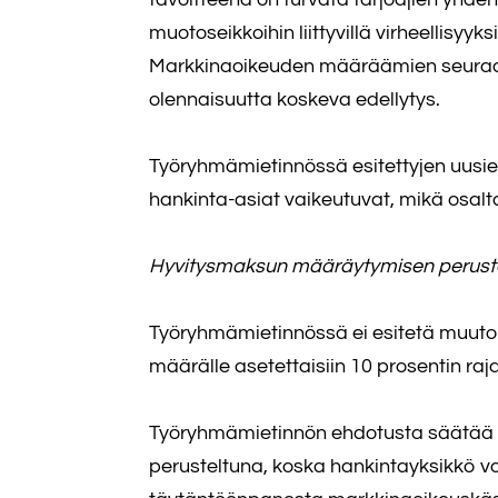
muotoseikkoihin liittyvillä virheellisyy
Markkinaoikeuden määräämien seuraamu
olennaisuutta koskeva edellytys.
Työryhmämietinnössä esitettyjen uusi
hankinta-asiat vaikeutuvat, mikä osal
Hyvitysmaksun määräytymisen perust
Työryhmämietinnössä ei esitetä muut
määrälle asetettaisiin 10 prosentin raja
Työryhmämietinnön ehdotusta säätää h
perusteltuna, koska hankintayksikkö 