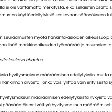
ksillä ei ole välttämättä merkitystä, eikä sellaisten osa
sten käyttöedellytyksiä koskevaan säännökseen tulisi
en seuraamusten myötä hankinta-asioiden oikeussuojaj
taan lisää markkinaoikeuden työmäärää ja resurssien ta
eita koskeva ehdotus
oksia hyvitysmaksun määräämisen edellytyksiin, mutt
 hankinnan arvosta, jonka voisi ylittää vain erityisestä s
yvitysmaksun määräämisen edellytyksistä nykyistä vas
voi pääsääntöisesti välttyä hyvitysmaksun määräämisel