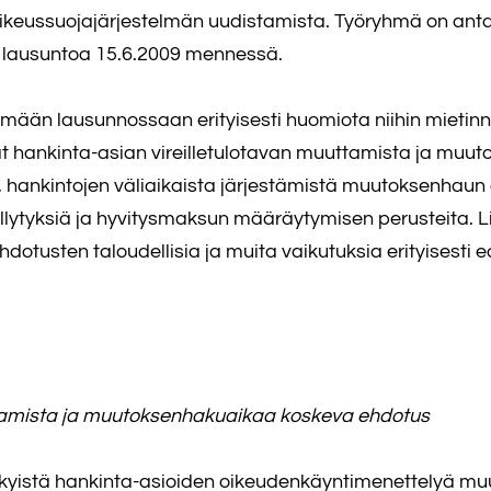
oikeussuojajärjestelmän uudistamista. Työryhmä on antan
ty lausuntoa 15.6.2009 mennessä.
ään lausunnossaan erityisesti huomiota niihin mietinnön 
vat hankinta-asian vireilletulotavan muuttamista ja muu
a, hankintojen väliaikaista järjestämistä muutoksenhau
tyksiä ja hyvitysmaksun määräytymisen perusteita. Li
tusten taloudellisia ja muita vaikutuksia erityisesti e
ttamista ja muutoksenhakuaikaa koskeva ehdotus
stä hankinta-asioiden oikeudenkäyntimenettelyä muutet