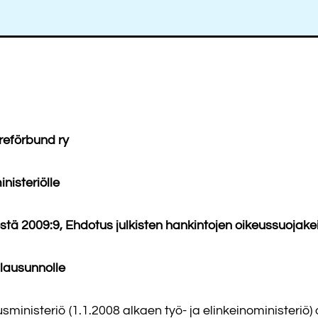
reförbund ry
inisteriölle
stä 2009:9, Ehdotus julkisten hankintojen oikeussuojak
 lausunnolle
usministeriö (1.1.2008 alkaen työ- ja elinkeinoministeri