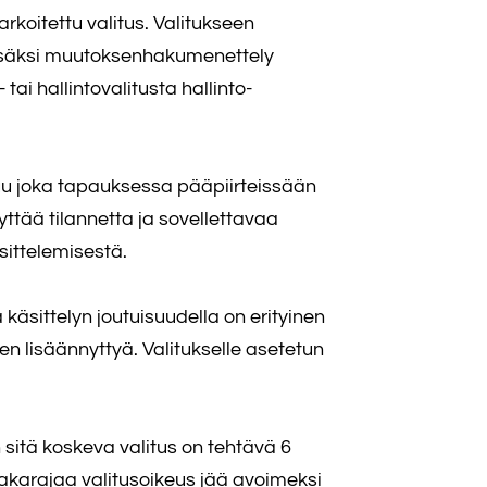
koitettu valitus. Valitukseen
 Lisäksi muutoksenhakumenettely
ai hallintovalitusta hallinto-
tuu joka tapauksessa pääpiirteissään
ttää tilannetta ja sovellettavaa
sittelemisestä.
äsittelyn joutuisuudella on erityinen
 lisäännyttyä. Valitukselle asetetun
 sitä koskeva valitus on tehtävä 6
akarajaa valitusoikeus jää avoimeksi