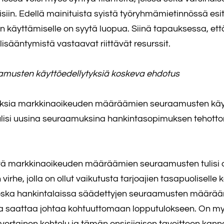
taisiin. Edellä mainituista syistä työryhmämietinnössä e
jen käyttämiselle on syytä luopua. Siinä tapauksessa, et
sääntymistä vastaavat riittävät resurssit.
musten käyttöedellytyksiä koskeva ehdotus
oksia markkinaoikeuden määräämien seuraamusten käyt
lisi uusina seuraamuksina hankintasopimuksen tehot
että markkinaoikeuden määräämien seuraamusten tulisi oll
he, jolla on ollut vaikutusta tarjoajien tasapuoliselle k
 koska hankintalaissa säädettyjen seuraamusten määrä
a saattaa johtaa kohtuuttomaan lopputulokseen. On my
nvertainen kohtelu ja tämän ensisijaisen tavoitteen kann