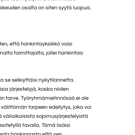
ikeuden osalta on siten syytä luopua.
en, että hankintayksikkö voisi
lta toimittajalta, jollei hankintaa
se selkiyttäisi nykytilannetta.
ia järjestelyjä, koska niiden
itön tarve. Työryhmämietinnössä ei ole
 välittömän tarpeen edellytys, joka voi
 väliaikaisista sopimusjärjestelyistä
tetyllä tavalla. Tämä lisäisi
esta hankinnasta että sen