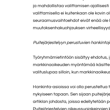
ja mahdollistaa valittamisen ajallisest
valittamisella ei kuitenkaan ole kovin
seuraamusvaihtoehdot eivät enää ole k
muutoksenhakuohjauksen virheellisyyd
Puitejärjestelyyn perustuvien hankinto
Työryhmämietintöön sisältyy ehdotus, j
markkinaoikeuden myöntämää käsittely
valituslupaa silloin, kun markkinaoikeu
Hankinta-asioissa voi olla perusteltua
nykyiseen tapaan. Sen sijaan puitejärje
artiklan johdosta, joissa edellytetään
Puitejärjestelyjen oikeussuojakeinoje