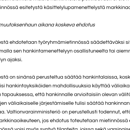
innössä esitetystä käsittelylupamenettelystä markkinao
tä muutoksenhaun aikana koskeva ehdotus
sestä ehdotetaan työryhmämietinnössä säädettäväksi sit
amalla sen hankintamenettelyyn osallistuneelta tai aiemma
yn ajaksi.
stä on sinänsä perusteltua säätää hankintalaissa, koska 
si hankintayksiköiden mahdollisuuksia käyttää väliaikais
ä tapauksessa, että hankinnalle arvioitaisiin olevan väl
en väliaikaiselle järjestämiselle tulisi säätää hankinnan
. Valtionvarainministeriö on perustellusti todennut, että
rkkinaoikeuteen, jos ehdotus toteutetaan mietinnössä esi
sä voisi myös syntyä tilanteita, joissa sekä varsinais