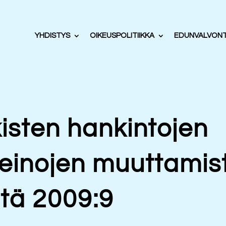
YHDISTYS
OIKEUSPOLITIIKKA
EDUNVALVON
kisten hankintojen
einojen muuttamis
stä 2009:9