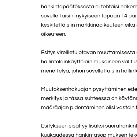
hankintapäätöksestä ei tehtäisi hakemu
sovellettaisiin nykyiseen tapaan 14 p
keskitettäisiin markkinaoikeuteen eikä e
oikeuteen.
Esitys vireilletulotavan muuttamisesta
hallintolainkäyttölain mukaiseen valitu
menettelyä, johon sovellettaisiin halli
Muutoksenhakuajan pysyttäminen edellee
merkitys ja tässä suhteessa on käytän
määräajan pidentäminen olisi vastoin t
Esitykseen sisältyy lisäksi suorahanki
kuukaudessa hankintasopimuksen tekemi