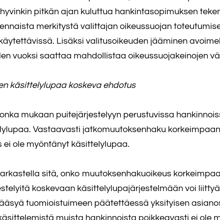
i hyvinkin pitkän ajan kuluttua hankintasopimuksen tekemi
 olennaista merkitystä valittajan oikeussuojan toteutum
äytettävissä. Lisäksi valitusoikeuden jääminen avoimek
en vuoksi saattaa mahdollistaa oikeussuojakeinojen vä
jen käsittelylupaa koskeva ehdotus
onka mukaan puitejärjestelyyn perustuvissa hankinnoissa
lupaa. Vastaavasti jatkomuutoksenhaku korkeimpaan ha
s ei ole myöntänyt käsittelylupaa.
 tarkastella sitä, onko muutoksenhakuoikeus korkeimpaa
stelyitä koskevaan käsittelylupajärjestelmään voi liittyä
 pääsyä tuomioistuimeen päätettäessä yksityisen asianos
n käsittelemistä muista hankinnoista poikkeavasti ei o