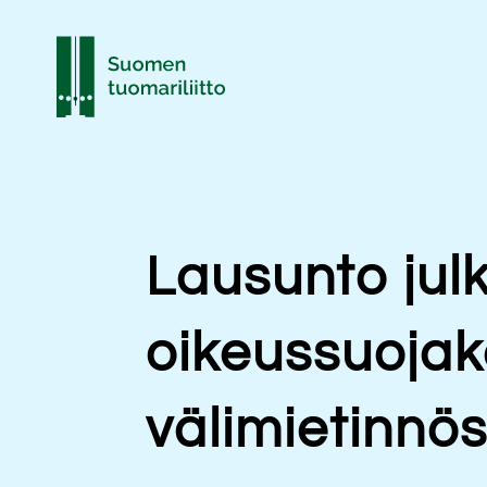
Lausunto jul
oikeussuojak
välimietinnö