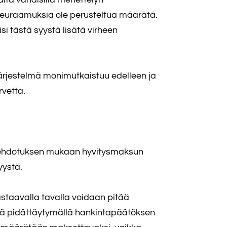
lta seuraamuksia ole perusteltua määrätä.
 tästä syystä lisätä virheen
ärjestelmä monimutkaistuu edelleen ja
rvetta.
a ehdotuksen mukaan hyvitysmaksun
yystä.
taavalla tavalla voidaan pitää
tä pidättäytymällä hankintapäätöksen