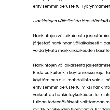
erityisemmin perusteltu. Työryhmämiet
Hankintojen väliaikaista järjestämis
Hankintojen väliaikaisesta järjestämi
järjestää hankinnan väliaikaisesti tila
voida lykätä markkinaoikeuden käsittel
Hankintojen väliaikaisesta järjestämise
Ehdotus kuitenkin käytännössä rajoittai
käyttäminen olisi mahdollista vain siin
erityisemmin perusteltu, miksi hankintoj
vaikeuttaa hankintayksiköiden toimintaa
tullaan todennäköisesti valittamaan ma
markkinaoikeuden työmäärää. Käytännös