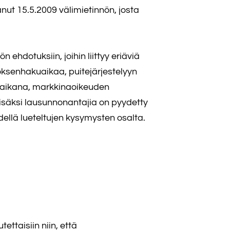
ut 15.5.2009 välimietinnön, josta
ehdotuksiin, joihin liittyy eriäviä
toksenhakuaikaa, puitejärjestelyyn
n aikana, markkinaoikeuden
säksi lausunnonantajia on pyydetty
dellä lueteltujen kysymysten osalta.
taisiin niin, että