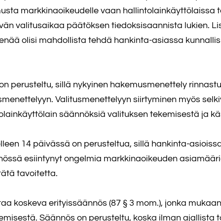
sta markkinaoikeudelle vaan hallintolainkäyttölaissa tar
äivän valitusaikaa päätöksen tiedoksisaannista lukien.
nää olisi mahdollista tehdä hankinta-asiassa kunnallis- t
 on perusteltu, sillä nykyinen hakemusmenettely rinnas
smenettelyyn. Valitusmenettelyyn siirtyminen myös selkiy
ntolainkäyttölain säännöksiä valituksen tekemisestä ja kä
n 14 päivässä on perusteltua, sillä hankinta-asioissa k
nössä esiintynyt ongelmia markkinaoikeuden asiamäärien
ätä tavoitetta.
ntaa koskeva erityissäännös (87 § 3 mom.), jonka mukaan
sestä. Säännös on perusteltu, koska ilman ajallista t