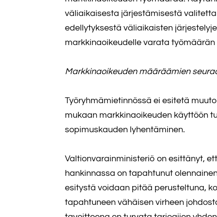
väliaikaisesta järjestämisestä valitet
edellytyksestä väliaikaisten järjestely
markkinaoikeudelle varata työmäärän li
Markkinaoikeuden määräämien seuraa
Työryhmämietinnössä ei esitetä muut
mukaan markkinaoikeuden käyttöön tu
sopimuskauden lyhentäminen.
Valtionvarainministeriö on esittänyt, 
hankinnassa on tapahtunut olennainen vir
esitystä voidaan pitää perusteltuna,
tapahtuneen vähäisen virheen johdost
tavoitteena on turvata tarjoajien yhde