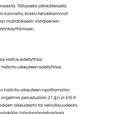
sestä. Tällaisella jälkikäteisellä
isen kannalta, koska tehokkaimmat
si mahdollisesti vähäisenkin
ärinkäyttämisen.
 valitus edellyttäisi
llinto-oikeuteen edellyttäisi
n hallinto-oikeuteen rajoittamaton
 ongelmia perustuslain 21 §:n ja EIS 6
aisen oikeudesta tai velvollisuudesta.
le myöskään työryhmämietinnössä